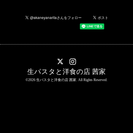
生パスタと洋食の店 茜家
©2026
生パスタと洋食の店 茜家
. All Rights Reserved.