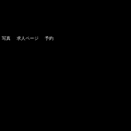
写真
求人ページ
予約