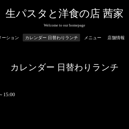
生パスタと洋食の店 茜家
Welcome to our homepage
メーション
カレンダー 日替わりランチ
メニュー
店舗情報
カレンダー 日替わりランチ
0～15:00