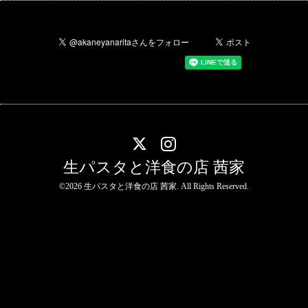
生パスタと洋食の店 茜家
©2026
生パスタと洋食の店 茜家
. All Rights Reserved.