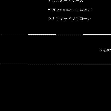
ナスのミートソース
⚫︎Bランチ
塩味のスープスパゲティ
ツナとキャベツとコーン