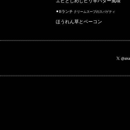
エビとしめじピリ辛バター風味
⚫︎Bランチ
クリームスープのスパゲティ
ほうれん草とベーコン