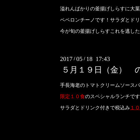
溢れんばかりの釜揚げしらすに大葉
ペペロンチーノです！サラダとドリ
今が旬の釜揚げしらすこれを逃した
2017
05
18 17:43
/
/
５月１９日（金） 
手長海老のトマトクリームソースパ
限定１０食
のスペシャルランチです
サラダとドリンク付きで税込み
１０
お早めにご来店くださいませ。