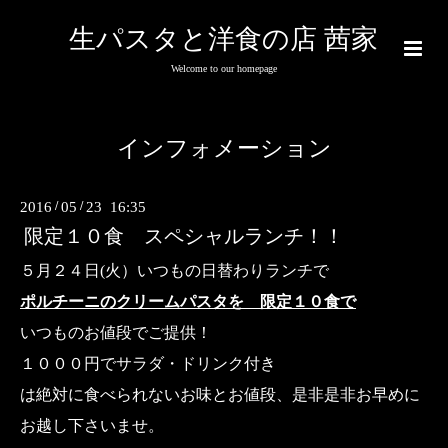
生パスタと洋食の店 茜家
Welcome to our homepage
インフォメーション
2016
/
05
/
23 16:35
限定１０食 スペシャルランチ！！
５月２４日(火）いつもの日替わりランチで
ポルチーニのクリームパスタを 限定１０食で
いつものお値段でご提供！
１０００円でサラダ・ドリンク付き
は絶対に食べられないお味とお値段、是非是非お早めに
お越し下さいませ。