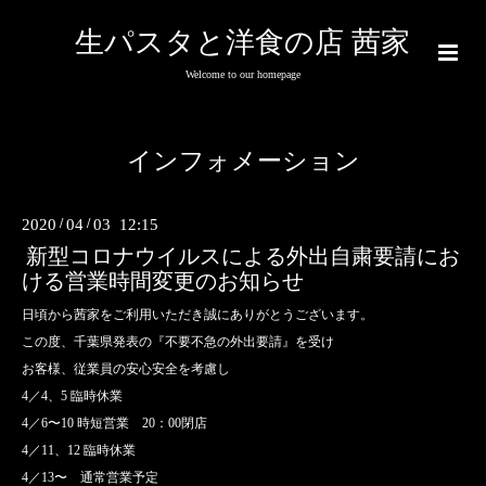
生パスタと洋食の店 茜家
Welcome to our homepage
インフォメーション
2020
/
04
/
03 12:15
新型コロナウイルスによる外出自粛要請にお
ける営業時間変更のお知らせ
日頃から茜家をご利用いただき誠にありがとうございます。
この度、千葉県発表の『不要不急の外出要請』を受け
お客様、従業員の安心安全を考慮し
4／4、5 臨時休業
4／6〜10 時短営業 20：00閉店
4／11、12 臨時休業
4／13〜 通常営業予定