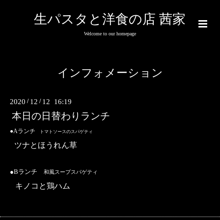
生パスタと洋食の店 茜家
Welcome to our homepage
インフォメーション
2020
/
12
/
12 16:19
本日の日替わりランチ
●Aランチ
トマトソースのスパゲティ
ツナとほうれん草
●Bランチ
和風スープスパゲティ
キノコと鶏ハム